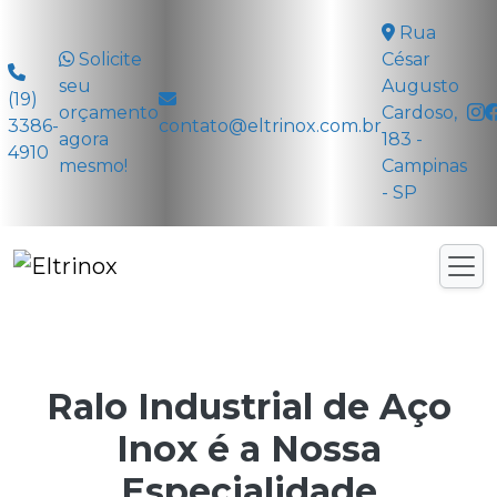
Rua
Solicite
César
seu
Augusto
(19)
orçamento
Cardoso,
3386-
contato@eltrinox.com.br
agora
183 -
4910
mesmo!
Campinas
- SP
Ralo Industrial de Aço
Inox é a Nossa
Especialidade