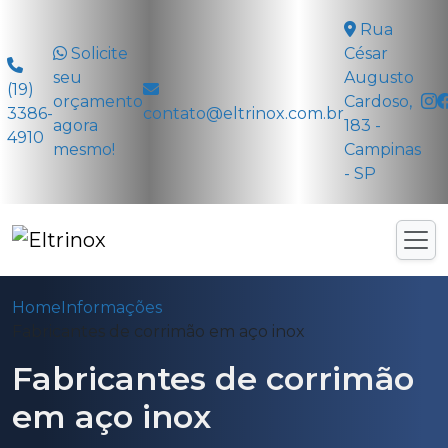
Rua
Solicite
César
seu
Augusto
(19)
orçamento
Cardoso,
3386-
contato@eltrinox.com.br
agora
183 -
4910
mesmo!
Campinas
- SP
Home
Informações
Fabricantes de corrimão em aço inox
Fabricantes de corrimão
em aço inox