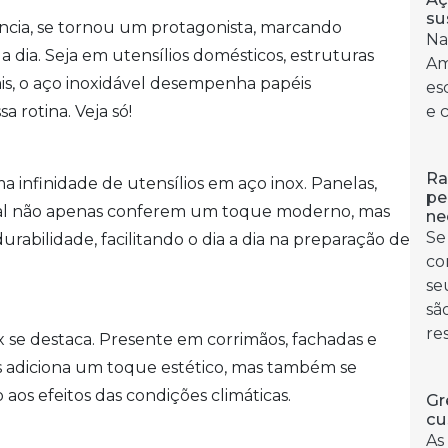
su
tência, se tornou um protagonista, marcando
Na
a dia. Seja em utensílios domésticos, estruturas
Am
is, o aço inoxidável desempenha papéis
es
 rotina. Veja só!
e 
Ra
 infinidade de utensílios em aço inox. Panelas,
pe
rial não apenas conferem um toque moderno, mas
ne
Se
abilidade, facilitando o dia a dia na preparação de
co
se
sã
re
 se destaca. Presente em corrimãos, fachadas e
s adiciona um toque estético, mas também se
aos efeitos das condições climáticas.
Gr
cu
As