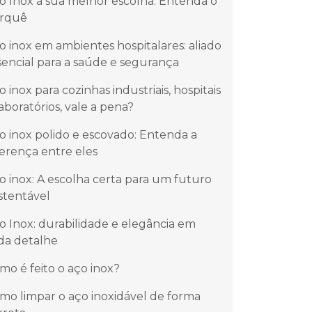
o Inox a sua melhor escolha. Entenda o
rquê
o inox em ambientes hospitalares: aliado
sencial para a saúde e segurança
o inox para cozinhas industriais, hospitais
laboratórios, vale a pena?
o inox polido e escovado: Entenda a
ferença entre eles
o inox: A escolha certa para um futuro
stentável
o Inox: durabilidade e elegância em
da detalhe
mo é feito o aço inox?
mo limpar o aço inoxidável de forma