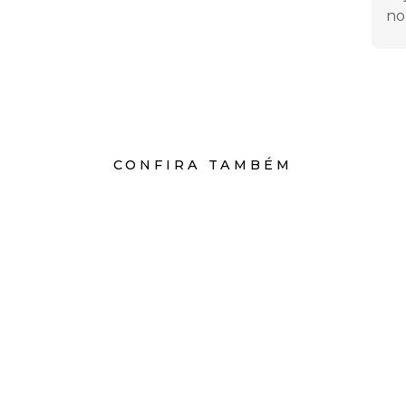
no
CONFIRA TAMBÉM
Artigos Relacionados
Por que o corte a laser é ideal
P
para chapas de aço inox?
s
As chapas de aço inoxidável são materiais
O
amplamente utilizados devido à sua
m
a