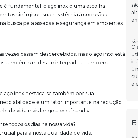
sã
ne é fundamental, o aço inox é uma escolha
al
ntos cirúrgicos, sua resistência à corrosão e
em
 na busca pela assepsia e segurança em ambientes
Qu
O 
tas vezes passam despercebidos, mas o aço inox está
ut
in
 mas também um design integrado ao ambiente
ún
cu
el
, o aço inox destaca-se também por sua
 reciclabilidade é um fator importante na redução
o de vida mais longo e eco-friendly.
B
nte todos os dias na nossa vida?
crucial para a nossa qualidade de vida.