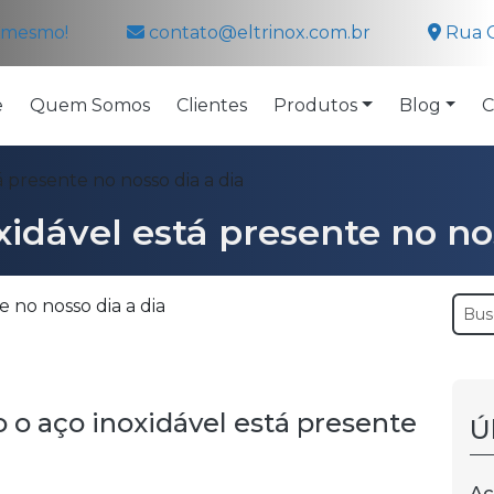
a mesmo!
contato@eltrinox.com.br
Rua C
e
Quem Somos
Clientes
Produtos
Blog
C
 presente no nosso dia a dia
idável está presente no no
 o aço inoxidável está presente
Ú
Aç