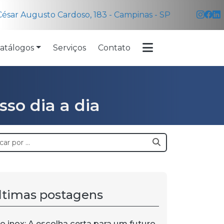
ésar Augusto Cardoso, 183 - Campinas - SP
atálogos
Serviços
Contato
sso dia a dia
ltimas postagens
o inox: A escolha certa para um futuro