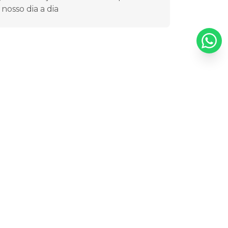
 nosso dia a dia
or que adquirir equipamentos
ob medida?
ptar por equipamentos de aço inox sob
edida oferece uma série de vantagens