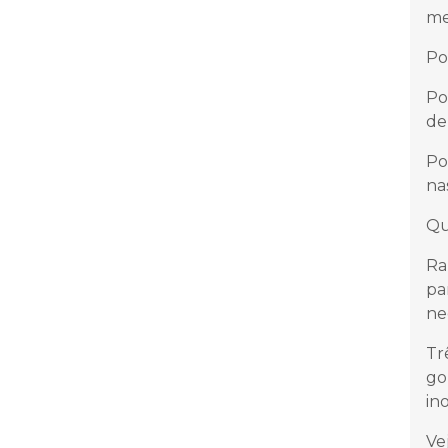
me
Po
Po
de
Po
na
Qu
Ra
pa
ne
Tr
go
in
Ve