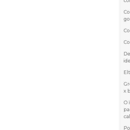
co
Co
go
Co
Co
De
id
El
Gr
x 
O 
pa
ca
Po