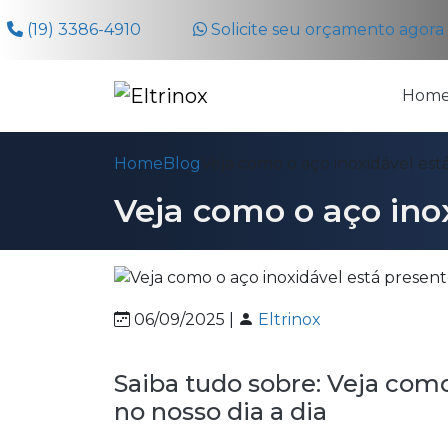
(19) 3386-4910
Solicite seu orçamento agor
Hom
Home
Blog
Veja como o aço inoxidável está
Veja como o aço inox
06/09/2025 |
Eltrinox
Saiba tudo sobre: Veja como
no nosso dia a dia