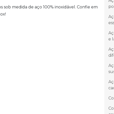
Aç
po
s sob medida de aço 100% inoxidável. Confie em
ox!
Aç
es
Aç
e 
Aç
di
Aç
su
Aç
ca
Co
Co