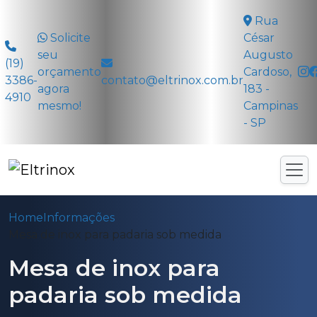
Rua
Solicite
César
seu
Augusto
(19)
orçamento
Cardoso,
3386-
contato@eltrinox.com.br
agora
183 -
4910
mesmo!
Campinas
- SP
Home
Informações
Mesa de inox para padaria sob medida
Mesa de inox para
padaria sob medida