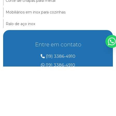
Corte de chapas para metal
Mobiliários em inox para cozinhas
Ralo de aço inox
Ralo de inox para grandes áreas
Entre em contato
Ralo de inox para áreas comerciais
(19) 3386-4910
Ralo industrial de inox com grelha
(19) 3386-4910
Páginas relacionadas