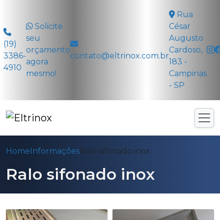
Rua
Solicite
César
seu
Augusto
(19)
orçamento
Cardoso,
3386-
contato@eltrinox.com.br
agora
183 -
4910
mesmo!
Campinas
- SP
Home
Informações
Ralo sifonado inox
Ralo sifonado inox