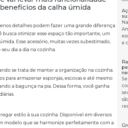
s benefícios da calha úmida
Aç
su
Na
enos detalhes podem fazer uma grande diferença
Am
ê busca otimizar esse espaço tão importante, um
es
úmida. Esse acessório, muitas vezes subestimado,
e 
 seu dia a dia na cozinha.
Ra
pe
ndo se trata de manter a organização na cozinha.
ne
os para armazenar esponjas, escovas e até mesmo
Se
co
ando a bagunça na pia. Dessa forma, você ganha
se
iárias.
sã
re
egar estilo à sua cozinha. Disponível em diversos
 um modelo que se harmonize perfeitamente com a
Gr