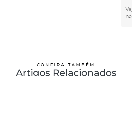
Ve
no
CONFIRA TAMBÉM
Artigos Relacionados
Aço inox polido e escovado:
D
s?
Entenda a diferença entre eles
d
n