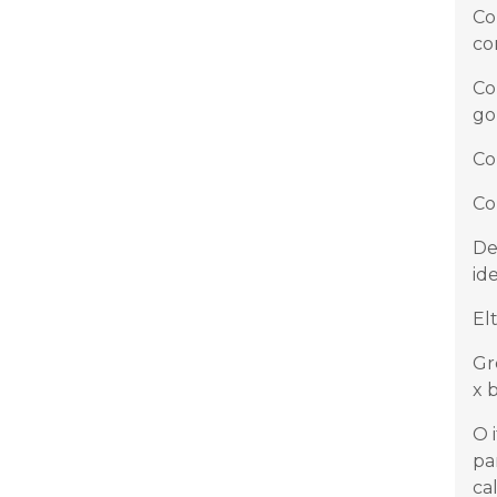
Co
co
Co
go
Co
Co
De
id
El
Gr
x 
O 
pa
ca