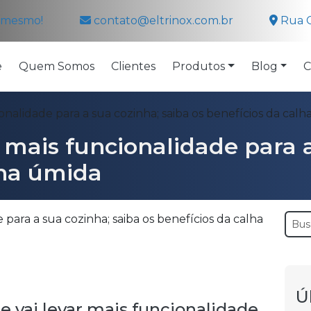
a mesmo!
contato@eltrinox.com.br
Rua C
e
Quem Somos
Clientes
Produtos
Blog
C
onalidade para a sua cozinha; saiba os benefícios da cal
 mais funcionalidade para a
lha úmida
Ú
e vai levar mais funcionalidade