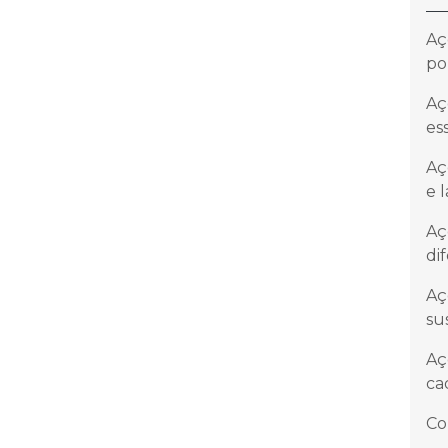
Aç
po
Aç
es
Aç
e 
Aç
di
Aç
su
Aç
ca
Co