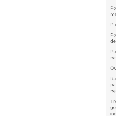
Po
me
Po
Po
de
Po
na
Qu
Ra
pa
ne
Tr
go
in