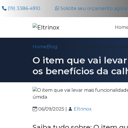
(19) 3386-4910
Solicite seu orçamento agor
Hom
Home
Blog
O item que vai levar mais funci
O item que vai levar
os benefícios da ca
06/09/2025 |
Eltrinox
Saiba tudo sobre: O item qu