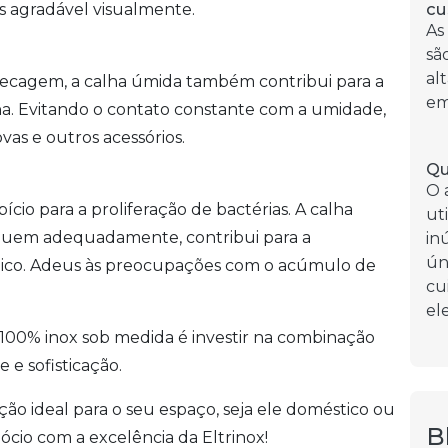
cu
s agradável visualmente.
As
sã
al
secagem, a calha úmida também contribui para a
em
nha. Evitando o contato constante com a umidade,
vas e outros acessórios.
Qu
O 
io para a proliferação de bactérias. A calha
ut
sequem adequadamente, contribui para a
in
ún
ico. Adeus às preocupações com o acúmulo de
cu
el
 100% inox sob medida é investir na combinação
 e sofisticação.
ção ideal para o seu espaço, seja ele doméstico ou
B
ócio com a excelência da Eltrinox!