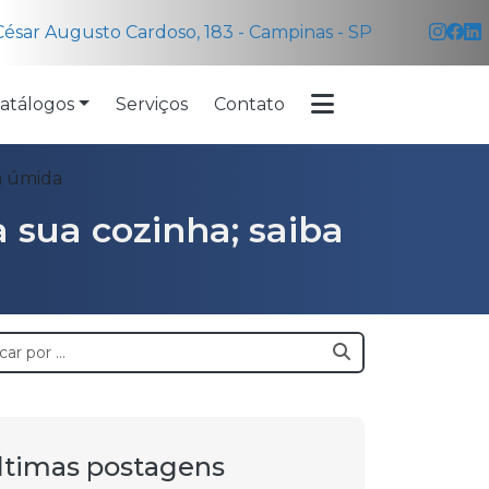
ésar Augusto Cardoso, 183 - Campinas - SP
atálogos
Serviços
Contato
ha úmida
 sua cozinha; saiba
ltimas postagens