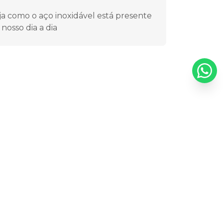
ja como o aço inoxidável está presente
 nosso dia a dia
escubra com a gente qual tipo
e ralo é ideal para o seu
egócio